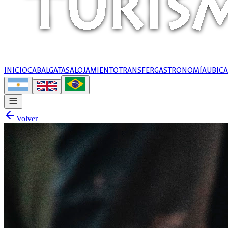
INICIO
CABALGATAS
ALOJAMIENTO
TRANSFER
GASTRONOMÍA
UBIC
Volver